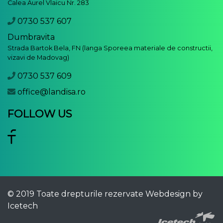
Calea Aurel Vlaicu Nr. 283
0730 537 607
Dumbravita
Strada Bartok Bela, FN (langa Sporeea materiale de constructii,
vizavi de Madovag)
0730 537 609
office@landisa.ro
FOLLOW US
© 2019 Toate drepturile rezervate
Webdesign by
Icetech