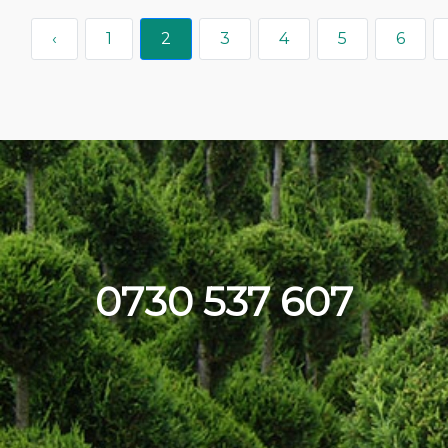
‹
1
2
3
4
5
6
0730 537 607