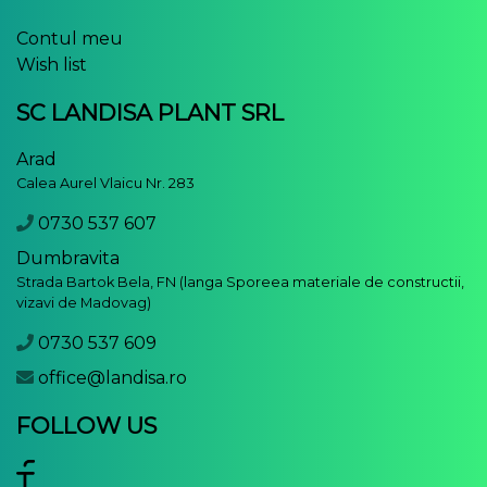
Contul meu
Wish list
SC LANDISA PLANT SRL
Arad
Calea Aurel Vlaicu Nr. 283
0730 537 607
Dumbravita
Strada Bartok Bela, FN (langa Sporeea materiale de constructii,
vizavi de Madovag)
0730 537 609
office@landisa.ro
FOLLOW US