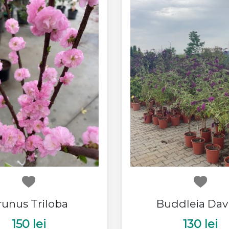
runus Triloba
Buddleia Davi
150 lei
130 lei