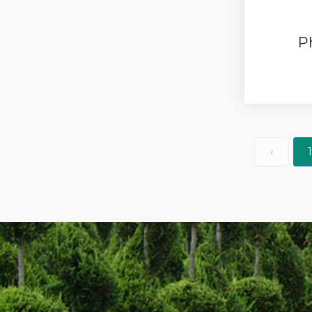
P
‹
1