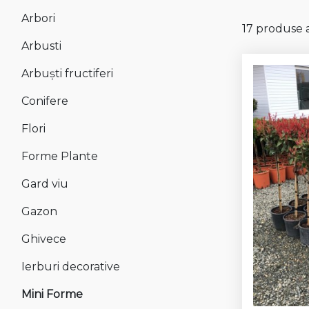
Arbori
17 produse a
Arbusti
Arbuști fructiferi
Conifere
Flori
Forme Plante
Gard viu
Gazon
Ghivece
Ierburi decorative
Mini Forme