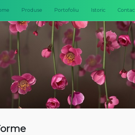
ome
Produse
Portofoliu
Istoric
Contac
Forme