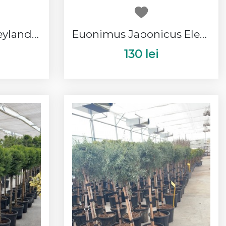
Cupressocyparis Leylandi Pon Pon
Euonimus Japonicus Elegantissimus Aureus 1 Bila
130 lei