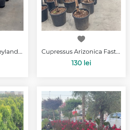
Cupressocyparis Leylandi 1 Bila
Cupressus Arizonica Fastigeata
130 lei