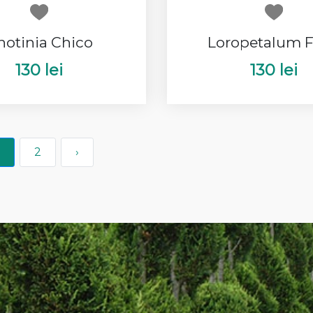
hotinia Chico
Loropetalum 
130 lei
130 lei
2
›