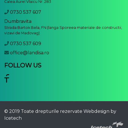
Calea Aurel Vlaicu Nr. 283
0730 537 607
Dumbravita
Strada Bartok Bela, FN (langa Sporeea materiale de constructii,
vizavi de Madovag)
0730 537 609
office@landisa.ro
FOLLOW US
© 2019 Toate drepturile rezervate
Webdesign by
Icetech