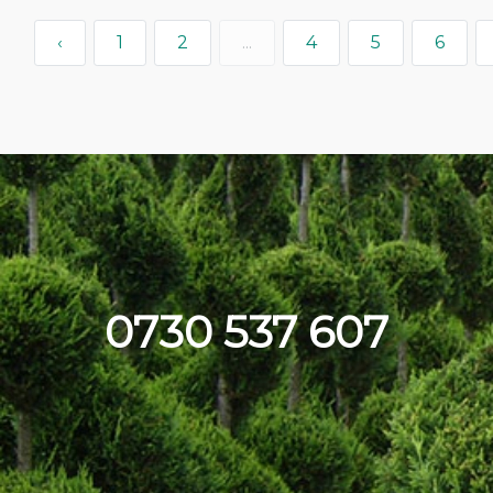
‹
1
2
...
4
5
6
0730 537 607