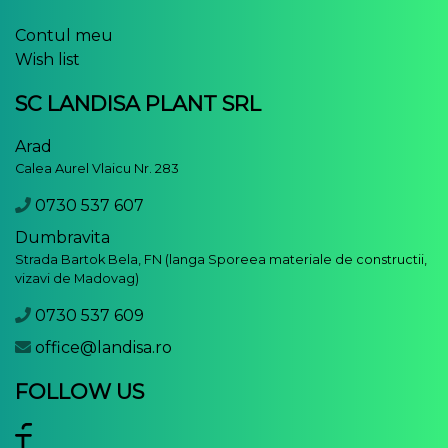
Contul meu
Wish list
SC LANDISA PLANT SRL
Arad
Calea Aurel Vlaicu Nr. 283
0730 537 607
Dumbravita
Strada Bartok Bela, FN (langa Sporeea materiale de constructii,
vizavi de Madovag)
0730 537 609
office@landisa.ro
FOLLOW US