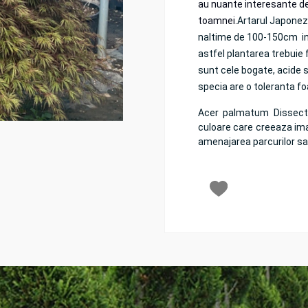
au nuante interesante d
toamnei.
Artarul Japonez
naltime de 100-150cm ina
astfel plantarea trebuie 
sunt cele bogate, acide si
specia are o toleranta fo
Acer palmatum Dissectu
culoare care creeaza imagi
amenajarea parcurilor sau