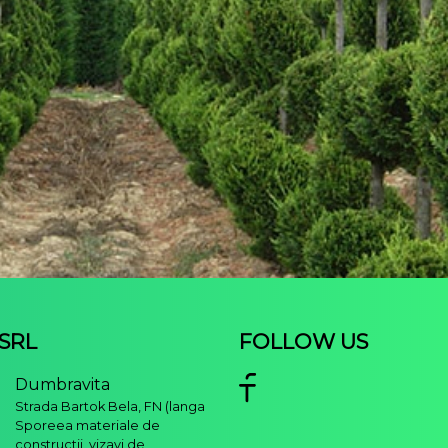
 SRL
FOLLOW US
Dumbravita
Strada Bartok Bela, FN (langa
Sporeea materiale de
constructii, vizavi de