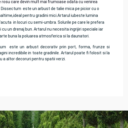
e rosu care devin mult mai frumoase odata cu venirea
 Dissectum este un arbust de talie mica pe picior cu o
ltime,ideal pentru gradini mici.Artarul iubeste lumina
facuta in locuri cu semi-umbra. Solurile pe care le prefera
 cu un drenaj bun. Artarul nu necesita ingrijiri speciale iar
arte buna la poluarea atmosferica si la daunatori.
m este un arbust decorativ prin port, forma, frunze si
ni incredibile in toate gradinile. Artarul poate fi folosit si la
 a altor decoruri pentru spatii verzi.