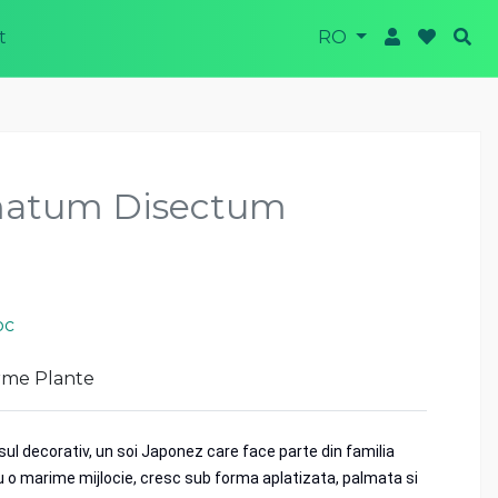
t
RO
matum Disectum
oc
rme Plante
ul decorativ, un soi Japonez care face parte din familia
 o marime mijlocie, cresc sub forma aplatizata, palmata si