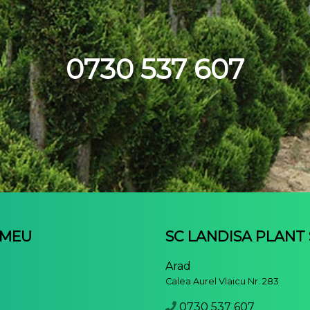
0730 537 607
 MEU
SC LANDISA PLANT
u
Arad
Calea Aurel Vlaicu Nr. 283
0730 537 607