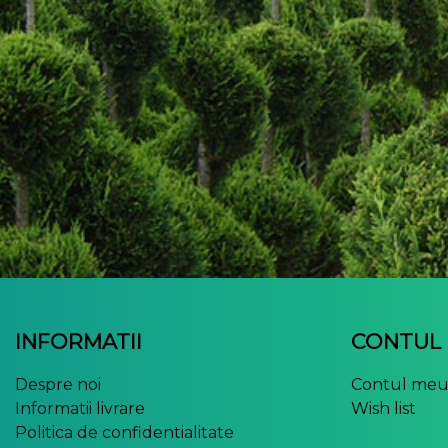
INFORMATII
CONTUL
Despre noi
Contul me
Informatii livrare
Wish list
Politica de confidentialitate