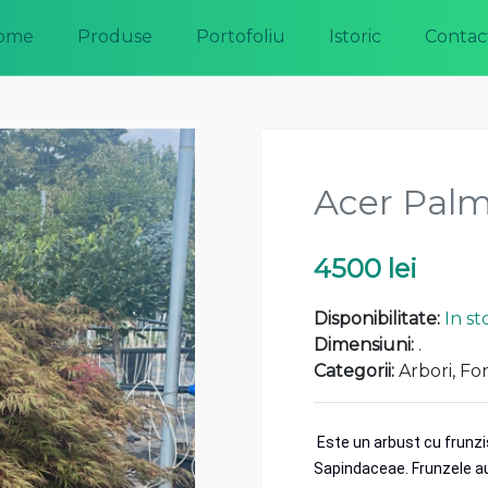
ome
Produse
Portofoliu
Istoric
Contac
Acer Pal
4500 lei
Disponibilitate:
In st
Dimensiuni:
.
Categorii:
Arbori
,
Fo
Este un arbust cu frunzis
Sapindaceae. Frunzele au