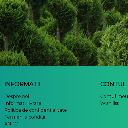
INFORMATII
CONTUL
Despre noi
Contul me
Informatii livrare
Wish list
Politica de confidentialitate
Termeni si conditii
ANPC