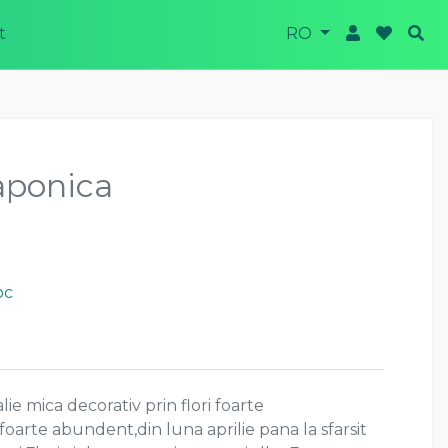
t
RO
aponica
oc
ie mica decorativ prin flori foarte
foarte abundent,din luna aprilie pana la sfarsit