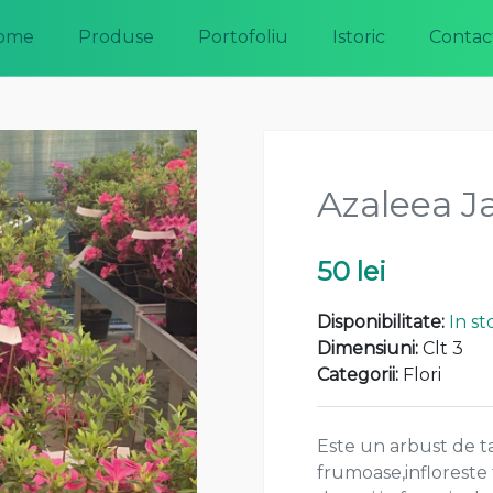
ome
Produse
Portofoliu
Istoric
Contac
Azaleea J
50 lei
Disponibilitate:
In st
Dimensiuni:
Clt 3
Categorii:
Flori
Este un arbust de tal
frumoase,infloreste 