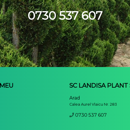
0730 537 607
 MEU
SC LANDISA PLANT
u
Arad
Calea Aurel Vlaicu Nr. 283
0730 537 607