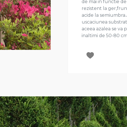
de mai in functie de 
rezistent la ger,fru
acide la semiumbra.
uscaciunea substrat
aceea azalea se va 
inaltimi de 50-80 cm 