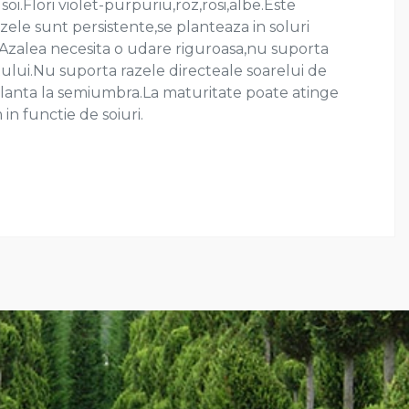
soi.Flori violet-purpuriu,roz,rosi,albe.Este
nzele sunt persistente,se planteaza in soluri
Azalea necesita o udare riguroasa,nu suporta
ului.Nu suporta razele directeale soarelui de
planta la semiumbra.La maturitate poate atinge
in functie de soiuri.