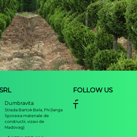
 SRL
FOLLOW US
Dumbravita
Strada Bartok Bela, FN (langa
Sporeea materiale de
constructii, vizavi de
Madovag)