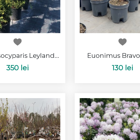
Cupressocyparis Leylandii 3 Bile
Euonimus Bravo 
350 lei
130 lei