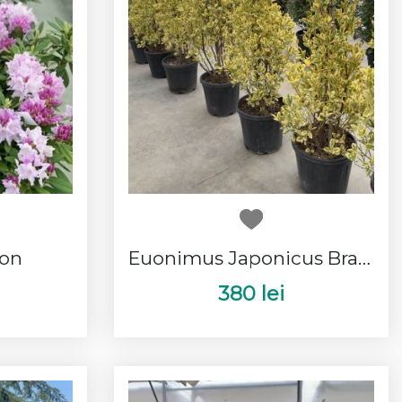
on
Euonimus Japonicus Bravo Con
380 lei