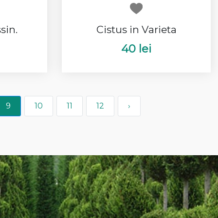
sin.
Cistus in Varieta
40 lei
9
10
11
12
›