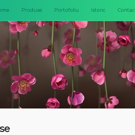
ome
Produse
Portofoliu
Istoric
Contac
se