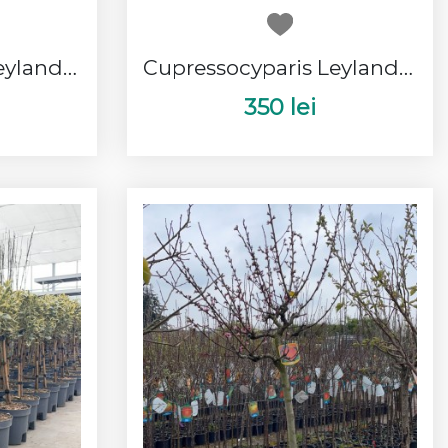
Cupressocyparis Leylandii Pon Pon
Cupressocyparis Leylandii 2 Bile
350 lei