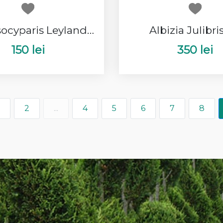
Cupressocyparis Leylandii Spirala
Albizia Julibris
150 lei
350 lei
2
...
4
5
6
7
8